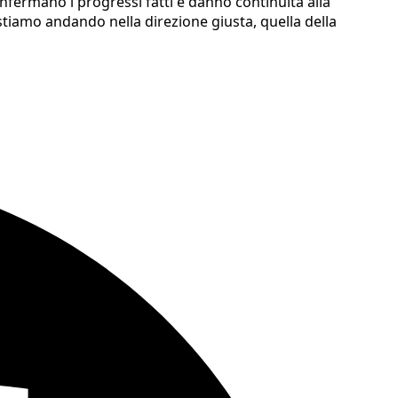
fermano i progressi fatti e danno continuità alla
tiamo andando nella direzione giusta, quella della