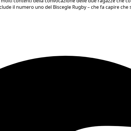
olti contenti della convocazione delle due ragazze che con
lude il numero uno del Biscegle Rugby – che fa capire che s