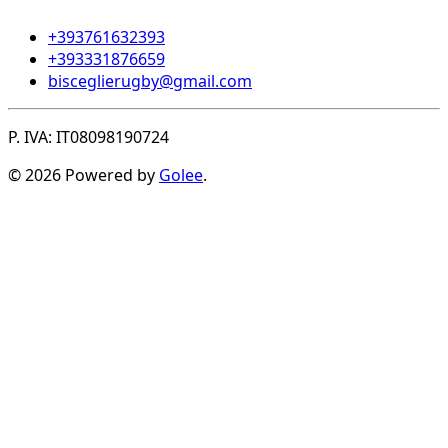
+393761632393
+393331876659
bisceglierugby@gmail.com
P. IVA: IT08098190724
© 2026 Powered by
Golee
.